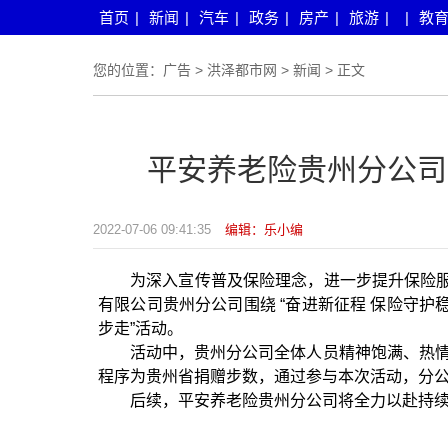
首页
|
新闻
|
汽车
|
政务
|
房产
|
旅游
|
|
教
您的位置：
广告
>
洪泽都市网
>
新闻
> 正文
平安养老险贵州分公司开
2022-07-06 09:41:35
编辑：乐小编
为深入宣传普及保险理念，进一步提升保险
有限公司贵州分公司围绕 “奋进新征程 保险守护
步走”活动。
活动中，贵州分公司全体人员精神饱满、热情高
程序为贵州省捐赠步数，通过参与本次活动，分
后续，平安养老险贵州分公司将全力以赴持