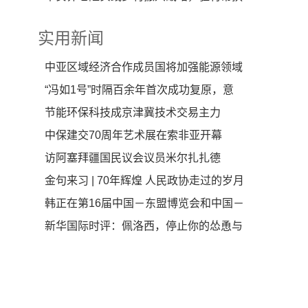
探索共同富裕道
实用新闻
中亚区域经济合作成员国将加强能源领域
跨境合作
“冯如1号”时隔百余年首次成功复原，意
味着什么？
节能环保科技成京津冀技术交易主力
中保建交70周年艺术展在索非亚开幕
访阿塞拜疆国民议会议员米尔扎扎德
金句来习 | 70年辉煌 人民政协走过的岁月
韩正在第16届中国－东盟博览会和中国－
东盟商务与投资
新华国际时评：佩洛西，停止你的怂恿与
鼓噪！