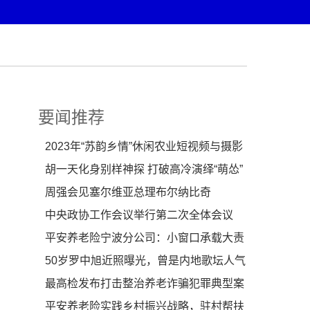
要闻推荐
2023年“苏韵乡情”休闲农业短视频与摄影
大赛圆满举行
胡一天化身别样神探 打破高冷演绎“萌怂”
周强会见塞尔维亚总理布尔纳比奇
中央政协工作会议举行第二次全体会议
汪洋出席并作总
平安养老险宁波分公司：小窗口承载大责
任，小举动彰显
50岁罗中旭近照曝光，曾是内地歌坛人气
歌手，如今已经
最高检发布打击整治养老诈骗犯罪典型案
例 第二期
平安养老险实践乡村振兴战略，驻村帮扶