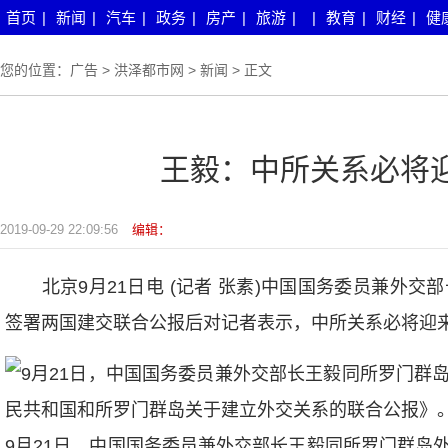
首页
|
新闻
|
汽车
|
政务
|
房产
|
旅游
|
|
教育
|
财经
|
健
您的位置：
广告
>
洪泽都市网
>
新闻
> 正文
王毅：中所关系必将
2019-09-29 22:09:56
编辑：
北京9月21日电 (记者 张素)中国国务委员兼外交
签署两国建交联合公报后对记者表示，中所关系必将迎
9月21日，中国国务委员兼外交部长王毅同所罗门群岛