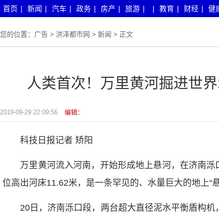
首页
|
新闻
|
汽车
|
政务
|
房产
|
旅游
|
|
教育
|
财经
|
健
您的位置：
广告
>
洪泽都市网
>
新闻
> 正文
人类首次！万里黄河掘进世界
2019-09-29 22:09:56
编辑：
科技日报记者 矫阳
万里黄河流入河南，开始形成地上悬河，在济南泺口
位高出河床11.62米，是一条罕见的、水量巨大的地上“悬
20日，济南泺口段，两台超大直径泥水平衡盾构机，