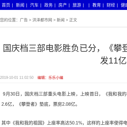
首页
|
新闻
|
汽车
|
政务
|
房产
|
旅游
|
|
教育
|
财经
|
健
您的位置：
广告
>
洪泽都市网
>
新闻
> 正文
国庆档三部电影胜负已分，《攀
发11亿
2019-10-01 11:02:50
编辑：乐乐小编
9月30日，国庆档三部重头电影上映，上映首日，《我和我的
2.6亿，《攀登者》垫底，票房2.08亿。
其中《我和我的祖国》上座率高达50.1%，这样的上座率使得